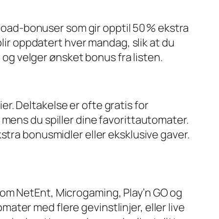
reload‑bonuser som gir opptil 50 % ekstra
blir oppdatert hver mandag, slik at du
n og velger ønsket bonus fra listen.
. Deltakelse er ofte gratis for
 mens du spiller dine favorittautomater.
stra bonusmidler eller eksklusive gaver.
som NetEnt, Microgaming, Play’n GO og
ter med flere gevinstlinjer, eller live