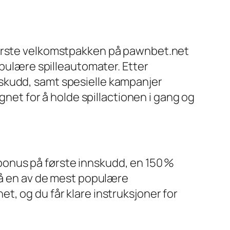
 første velkomstpakken på pawnbet.net
opulære spilleautomater. Etter
skudd, samt spesielle kampanjer
gnet for å holde spillactionen i gang og
bonus på første innskudd, en 150 %
 på en av de mest populære
t, og du får klare instruksjoner for