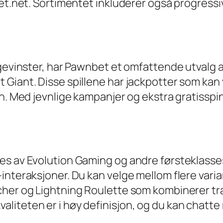
bet.net. Sortimentet inkluderer også progressi
e gevinster, har Pawnbet et omfattende utvalg
iant. Disse spillene har jackpotter som kan vo
n. Med jevnlige kampanjer og ekstra gratisspinn
es av Evolution Gaming og andre førsteklasses
interaksjoner. Du kan velge mellom flere varia
cher og Lightning Roulette som kombinerer tr
iteten er i høy definisjon, og du kan chatte m