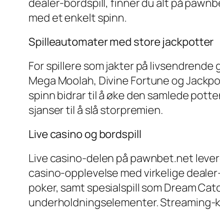
dealer‑bordspill, finner du alt på pawn
med et enkelt spinn.
Spilleautomater med store jackpotter
For spillere som jakter på livsendrend
Mega Moolah, Divine Fortune og Jackpot G
spinn bidrar til å øke den samlede potte
sjanser til å slå storpremien.
Live casino og bordspill
Live casino‑delen på pawnbet.net lever
casino‑opplevelse med virkelige dealer‑
poker, samt spesialspill som Dream Cat
underholdningselementer. Streaming‑kval